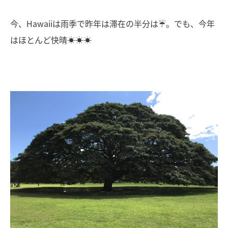
今、Hawaiiは雨季で昨年は滞在の半分は☔。でも、今年
はほとんど快晴☀☀☀