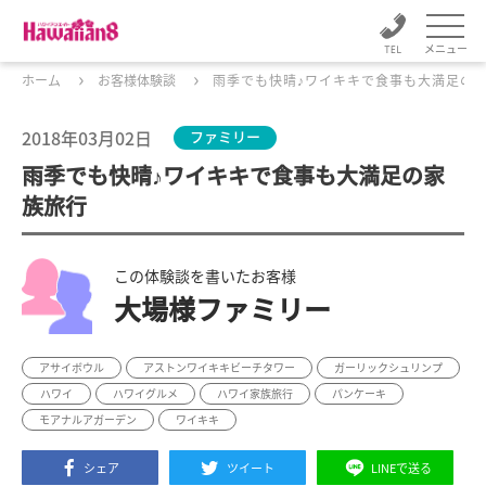
メニュー
ホーム
お客様体験談
雨季でも快晴♪ワイキキで食事も大満足の
2018年03月02日
ファミリー
雨季でも快晴♪ワイキキで食事も大満足の家
族旅行
この体験談を書いたお客様
大場様ファミリー
アサイボウル
アストンワイキキビーチタワー
ガーリックシュリンプ
ハワイ
ハワイグルメ
ハワイ家族旅行
パンケーキ
モアナルアガーデン
ワイキキ
シェア
ツイート
LINEで送る