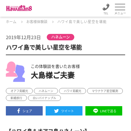
メニュー
ホーム
お客様体験談
ハワイ島で美しい星空を堪能
2019年12月23日
ハネムーン
ハワイ島で美しい星空を堪能
この体験談を書いたお客様
大島様ご夫妻
オアフ島観光
ハネムーン
ハワイ島観光
マウナケア星空観測
新婚旅行
白いパイナップル
シェア
ツイート
LINEで送る
【ハワイ島＆オアフ島ハネムーン】