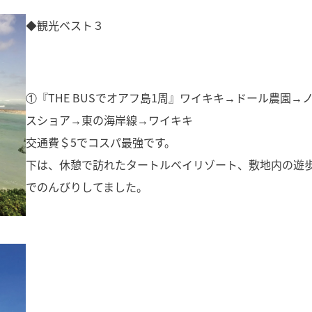
◆観光ベスト３
①『THE BUSでオアフ島1周』ワイキキ→ドール農園→
スショア→東の海岸線→ワイキキ
交通費＄5でコスパ最強です。
下は、休憩で訪れたタートルベイリゾート、敷地内の遊
でのんびりしてました。