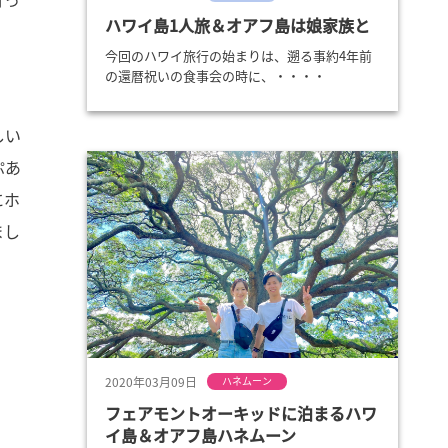
ハワイ島1人旅＆オアフ島は娘家族と
今回のハワイ旅行の始まりは、遡る事約4年前
の還暦祝いの食事会の時に、・・・・
しい
ぷあ
にホ
まし
2020年03月09日
ハネムーン
フェアモントオーキッドに泊まるハワ
イ島＆オアフ島ハネムーン