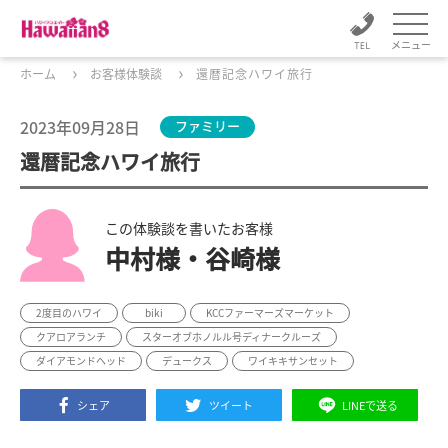
メニュー
ホーム
お客様体験談
還暦記念ハワイ旅行
2023年09月28日
ファミリー
還暦記念ハワイ旅行
この体験談を書いたお客様
中村様・谷崎様
2度目のハワイ
biki
KCCファーマーズマーケット
クアロアランチ
スターオブホノルル号ディナークルーズ
ダイアモンドヘッド
デュークス
ワイキキサンセット
シェア
ツイート
LINEで送る