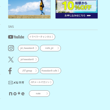
SNS
トラベラーチャンネル
jst_hawaiian8
nishi_jst
jst hawaiian8
JST group
Hawaiian8 cafe
JSTメールマガジン
note