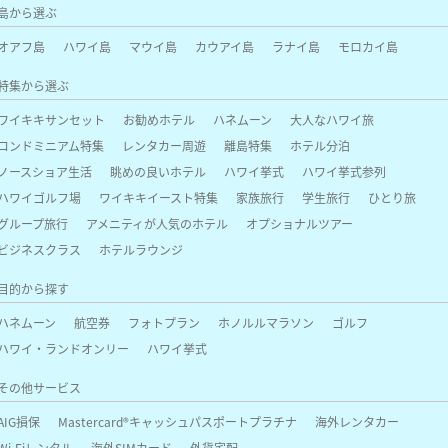
島から選ぶ
オアフ島
ハワイ島
マウイ島
カウアイ島
ラナイ島
モロカイ島
特集から選ぶ
ワイキキサンセット
お勧めホテル
ハネムーン
大人なハワイ旅
コンドミニアム特集
レンタカー周遊
離島特集
ホテル分泊
ノースショア生活
眺めの良いホテル
ハワイ挙式
ハワイ挙式参列
ハワイゴルフ場
ワイキキイースト特集
家族旅行
学生旅行
ひとり旅
グループ旅行
アメニティが人気のホテル
オプショナルツアー
ビジネスクラス
ホテルラウンジ
目的から探す
ハネムーン
航空券
フォトプラン
ホノルルマラソン
ゴルフ
ハワイ・ランドオンリー
ハワイ挙式
その他サービス
AIG損保
Mastercard®キャッシュパスポートプラチナ
海外レンタカー
Wi-Fiレンタル
海外SIMカード
外貨宅配