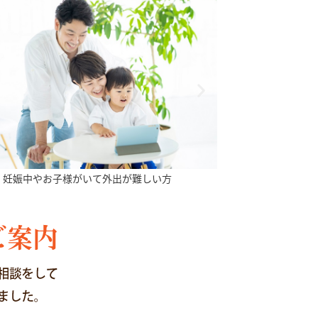
忙しい方や遠方にお住まいで来店の難しい方
おふたりの