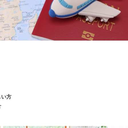
しい方
方