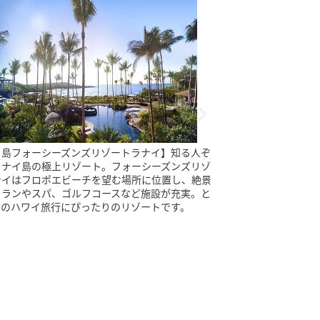
イ島フォーシーズンズリゾートラナイ】知る人ぞ
【マウイ島ハナへ
ラナイ島の極上リゾート。フォーシーズンズリゾ
ねくね道。途中に
ナイはフロポエビーチを望む場所に位置し、絶景
橋が。その先に広
トランやスパ、ゴルフコースなど施設が充実。と
天国のハナと呼ば
きのハワイ旅行にぴったりのリゾートです。
ておきの地です。