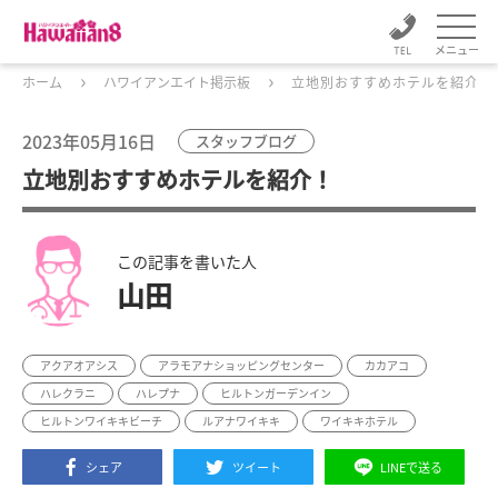
メニュー
ホーム
ハワイアンエイト掲示板
立地別おすすめホテルを紹介！
2023年05月16日
スタッフブログ
立地別おすすめホテルを紹介！
この記事を書いた人
山田
アクアオアシス
アラモアナショッピングセンター
カカアコ
ハレクラニ
ハレプナ
ヒルトンガーデンイン
ヒルトンワイキキビーチ
ルアナワイキキ
ワイキキホテル
シェア
ツイート
LINEで送る