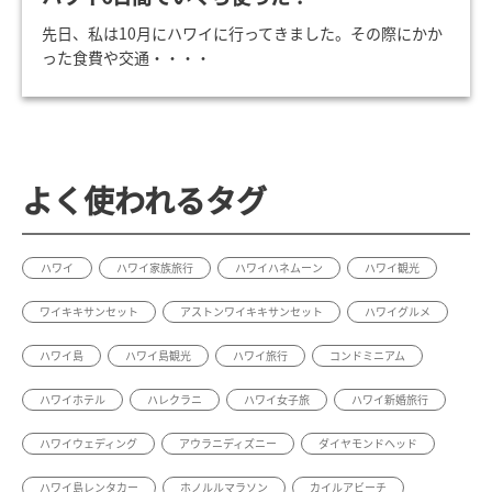
先日、私は10月にハワイに行ってきました。その際にかか
った食費や交通・・・・
よく使われるタグ
ハワイ
ハワイ家族旅行
ハワイハネムーン
ハワイ観光
ワイキキサンセット
アストンワイキキサンセット
ハワイグルメ
ハワイ島
ハワイ島観光
ハワイ旅行
コンドミニアム
ハワイホテル
ハレクラニ
ハワイ女子旅
ハワイ新婚旅行
ハワイウェディング
アウラニディズニー
ダイヤモンドヘッド
ハワイ島レンタカー
ホノルルマラソン
カイルアビーチ