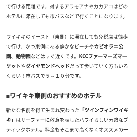
で行ける距離です。対するアラモアナやカカアコはどの
ホテルに滞在しても市バスなどで行くことになります。
ワイキキのイースト（東側）に滞在しても免税店は徒歩
で行け、かつ東側にある静かなビーチや
カピオラニ公
園
、
動物園
などはすぐ近くです。
KCCファーマーズマー
ケット
や
ダイヤモンドヘッド
だって歩いていく方もいる
くらい！市バスで５～１０分です。
■ワイキキ東側のおすすめのホテル
新たな名前を得て生まれ変わった
「ツインフィンワイキ
キ」
はサーファーに敬意を表したハワイらしい素敵なブ
ティックホテル。料金もそこまで高くなくオススメの一