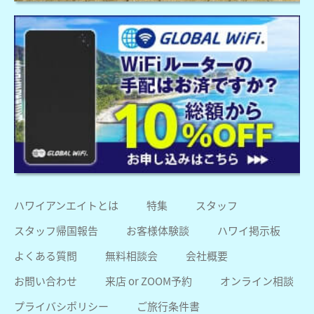
ハワイアンエイトとは
特集
スタッフ
スタッフ帰国報告
お客様体験談
ハワイ掲示板
よくある質問
無料相談会
会社概要
お問い合わせ
来店 or ZOOM予約
オンライン相談
プライバシポリシー
ご旅行条件書