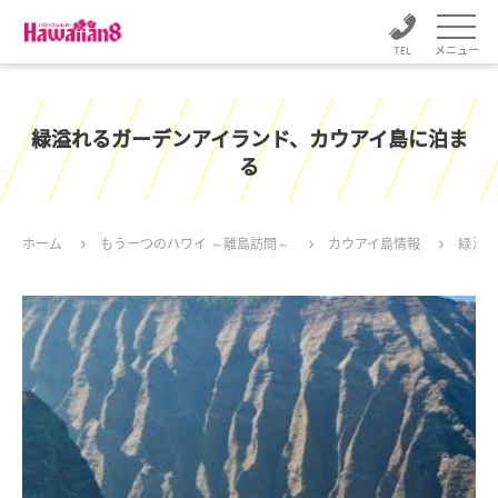
メニュー
緑溢れるガーデンアイランド、カウアイ島に泊ま
る
ホーム
もう一つのハワイ ～離島訪問～
カウアイ島情報
緑溢