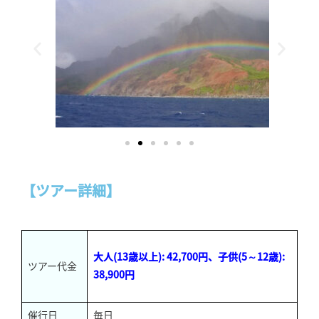
【ツアー詳細】
大人(13歳以上)
: 42,700円
、子供(5～12歳):
ツアー代金
38,900円
催行日
毎日