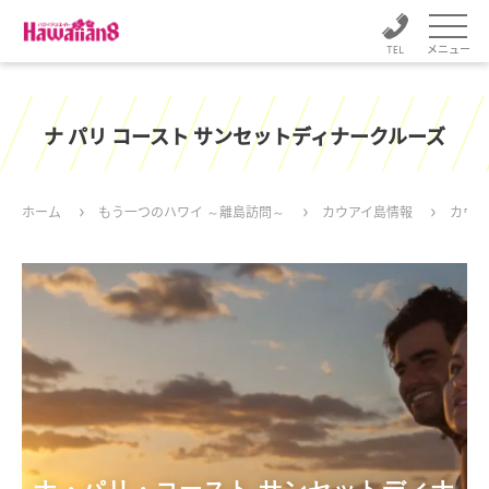
メニュー
ナ パリ コースト サンセットディナークルーズ
ホーム
もう一つのハワイ ～離島訪問～
カウアイ島情報
カウア