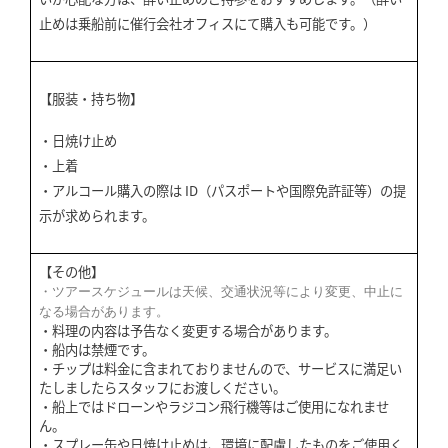
止めは乗船前に催行会社オフィスにて購入も可能です。）
【服装・持ち物】
・日焼け止め
・上着
・アルコール購入の際は ID（パスポートや国際免許証等）の提
示が求められます。
【その他】
・ツアースケジュールは天候、交通状況等により変更、中止に
なる場合があります。
・料理の内容は予告なく変更する場合があります。
・船内は禁煙です。
・チップは料金に含まれておりませんので、サービスに満足い
たしましたらスタッフにお渡しください。
・船上ではドローンやラジコン飛行機等はご使用になれませ
ん。
・スプレー缶や日焼け止めは、環境に配慮したものをご使用く