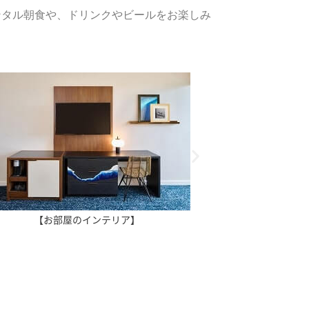
ンタル朝食や、ドリンクやビールをお楽しみ
【お部屋のインテリア】
【オー