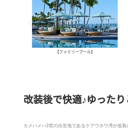
【ファミリープール】
改装後で快適♪ゆったり
カメハメハ3世の出生地であるケアウホウ湾が改装