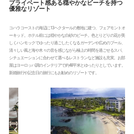
プライベート感ある穏やかなビーチを持つ
優雅なリゾート
コハラコーストの海辺に13ヘクタールの敷地に建つ、フェアモントオ
ーキッド。ホテル前には穏やかな白砂のビーチ。色とりどりの花が美
しくハンモックでゆったり過ごしたくなるガーデンや広めのプール、
清々しい風と海や木々の音を感じながら極上の時間を過ごせるスパ、
シチュエーションに合わせて選べるレストランなど施設も充実。お部
屋はヨーロッパ調のインテリアで約48平米とゆったりとしています。
新婚旅行や記念日の旅行にもお勧めのリゾートです。