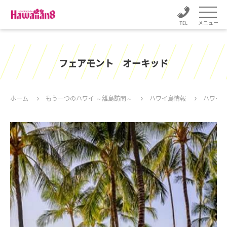
メニュー
フェアモント オーキッド
ホーム
もう一つのハワイ ～離島訪問～
ハワイ島情報
ハワイ最