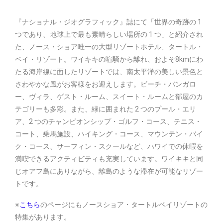
『ナショナル・ジオグラフィック』誌にて「世界の奇跡の 1
つであり、地球上で最も素晴らしい場所の 1 つ」と紹介され
た、ノース・ショア唯一の大型リゾートホテル、タートル・
ベイ・リゾート。ワイキキの喧騒から離れ、およそ8kmにわ
たる海岸線に面したリゾートでは、南太平洋の美しい景色と
さわやかな風がお客様をお迎えします。ビーチ・バンガロ
ー、ヴィラ、ゲスト・ルーム、スイート・ルームと部屋のカ
テゴリーも多彩。また、緑に囲まれた 2 つのプール・エリ
ア、2 つのチャンピオンシップ・ゴルフ・コース、テニス・
コート、乗馬施設、ハイキング・コース、マウンテン・バイ
ク・コース、サーフィン・スクールなど、ハワイでの休暇を
満喫できるアクティビティも充実しています。ワイキキと同
じオアフ島にありながら、離島のような滞在が可能なリゾー
トです。
※
こちら
のページにもノースショア・タートルベイリゾートの
特集があります。