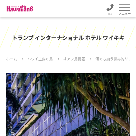
メニュー
トランプ インターナショナル ホテル ワイキキ
ホーム
ハワイ主要６島
オアフ島情報
何でも揃う世界的リゾー