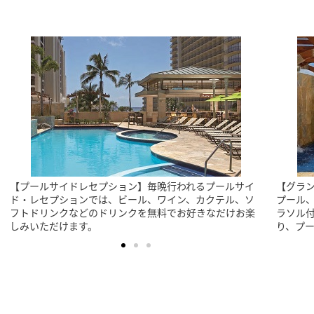
【グランド・ラナイ】温水プール、ジャクジー、子供用
【無料
プール、ビーチチェアがある広々としたサンデッキ、パ
いただ
ラソル付きテーブル、屋根の下に設けられた座席があ
す。朝6
り、プールバー「パキニ」も営業しております。