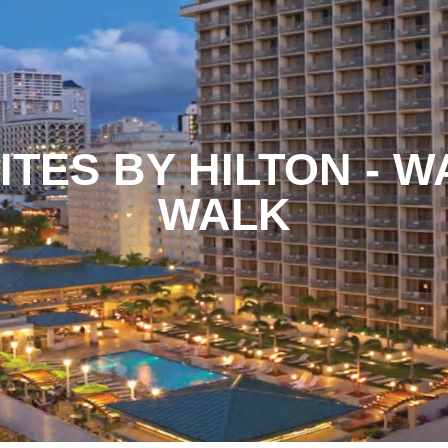
TES BY HILTON - W
WALK