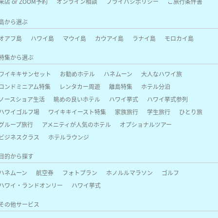
来店 or ZOOM予約
オンライン相談
プライバシポリシー
ご旅行条件書
島から選ぶ
オアフ島
ハワイ島
マウイ島
カウアイ島
ラナイ島
モロカイ島
特集から選ぶ
ワイキキサンセット
お勧めホテル
ハネムーン
大人なハワイ旅
コンドミニアム特集
レンタカー周遊
離島特集
ホテル分泊
ノースショア生活
眺めの良いホテル
ハワイ挙式
ハワイ挙式参列
ハワイゴルフ場
ワイキキイースト特集
家族旅行
学生旅行
ひとり旅
グループ旅行
アメニティが人気のホテル
オプショナルツアー
ビジネスクラス
ホテルラウンジ
目的から探す
ハネムーン
航空券
フォトプラン
ホノルルマラソン
ゴルフ
ハワイ・ランドオンリー
ハワイ挙式
その他サービス