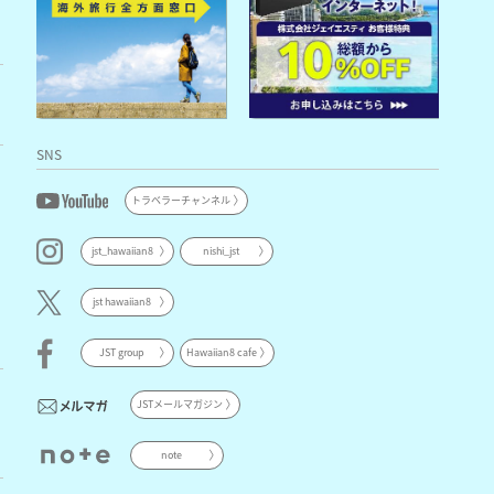
SNS
トラベラーチャンネル
jst_hawaiian8
nishi_jst
jst hawaiian8
JST group
Hawaiian8 cafe
JSTメールマガジン
note