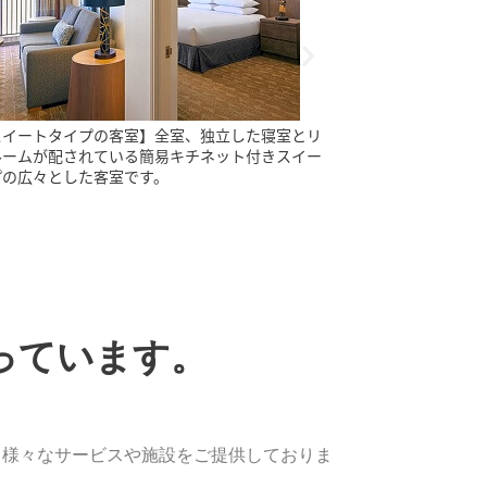
キキ・ビーチウォークの中心】40以上のショップ
【リビングルーム
レストランが軒を連ねるワイキキ・ビーチウォー
冷蔵庫が完備され
心にあり、ショッピングやお食事にとても便利で
様連れにも便利。
っています。
、様々なサービスや施設をご提供しておりま