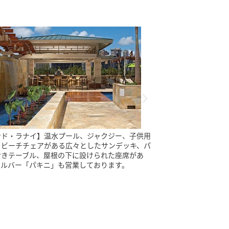
の朝食ビュッフェ】滞在中の朝食を毎日お楽しみ
【プールサイドレ
けるよう、さまざまな料理を取り揃えておりま
ド・レセプション
：30から利用いただけて便利です。
フトドリンクなど
しみいただけます