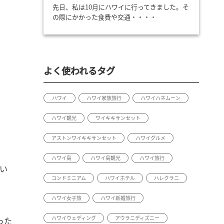
先日、私は10月にハワイに行ってきました。そ
の際にかかった食費や交通・・・・
よく使われるタグ
ハワイ
ハワイ家族旅行
ハワイハネムーン
ハワイ観光
ワイキキサンセット
アストンワイキキサンセット
ハワイグルメ
ハワイ島
ハワイ島観光
ハワイ旅行
い
コンドミニアム
ハワイホテル
ハレクラニ
ハワイ女子旅
ハワイ新婚旅行
ハワイウェディング
アウラニディズニー
った