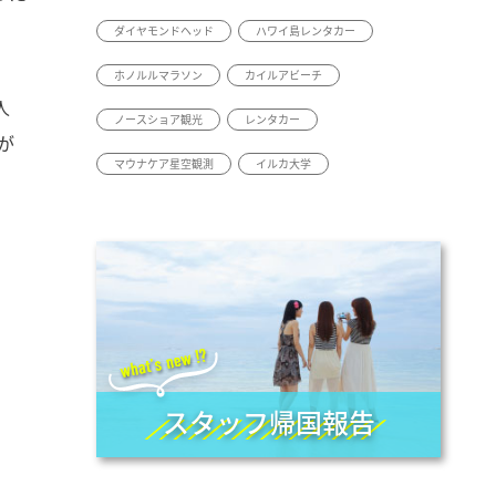
ダイヤモンドヘッド
ハワイ島レンタカー
ホノルルマラソン
カイルアビーチ
人
ノースショア観光
レンタカー
が
マウナケア星空観測
イルカ大学
スタッフ帰国報告