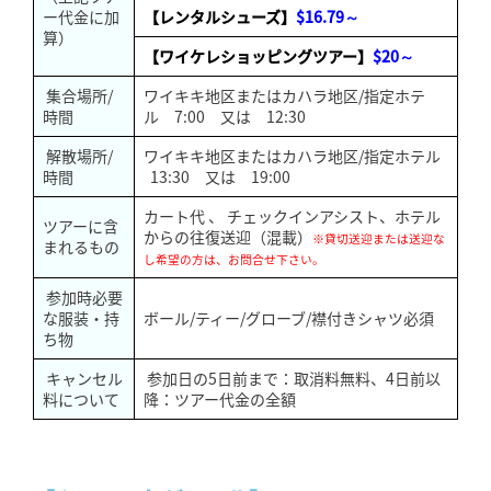
ー代金に加
【レンタルシューズ】
$16.79～
算）
【ワイケレショッピングツアー】
$20～
集合場所/
ワイキキ地区またはカハラ地区/指定ホテ
時間
ル 7:00 又は 12:30
解散場所/
ワイキキ地区またはカハラ地区/指定ホテル
時間
13:30 又は 19:00
カート代 、 チェックインアシスト、ホテル
ツアーに含
からの往復送迎（混載）
※貸切送迎または送迎な
まれるもの
し希望の方は、お問合せ下さい。
参加時必要
な服装・持
ボール/ティー/グローブ/襟付きシャツ必須
ち物
キャンセル
参加日の5日前まで：取消料無料、4日前以
料について
降：ツアー代金の全額