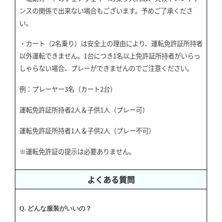
ンスの関係で出来ない場合もございます。予めご了承くださ
い。
・カート（
2
名乗り）は安全上の理由により、運転免許証所持者
以外運転できません。
1
台につき
1
名以上免許証所持者がいらっ
しゃらない場合、プレーができませんのでご注意ください。
例：プレーヤー
3
名（カート
2
台）
運転免許証所持者
2
人＆子供
1
人（プレー可）
運転免許証所持者
1
人＆子供
2
人（プレー不可）
※運転免許証の提示は必要ありません。
よくある質問
Q. どんな服装がいいの？