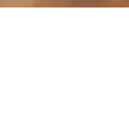
ホーム
特集
アメニティで選ぶ！オススメホテル
旅の楽しみの一つ、ホテルのアメニティ♪こだわりのアメ
ニティをそろえるホテルを紹介！ハワイのホテルはアメ
ニティ合戦。以前よりもご機嫌なアメニティが揃ってい
ます。ホテルやコンドミニアムならアメニティ充実度に
も注目し下さい。
アロヒラニリゾート
Malie Organics(マリエオーガニクス)のバス
アメニティ